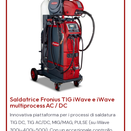
Saldatrice Fronius TIG iWave e iWave
multiprocess AC / DC
Innovativa piattaforma per i processi di saldatura
TIG DC, TIG AC/DC, MIG/MAG, PULSE (su iWave
300i–400i-500i). Con un eccezionale controllo